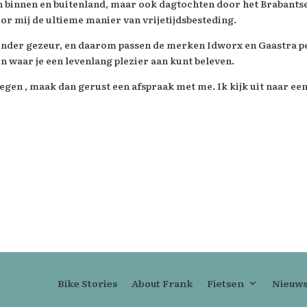
n binnen en buitenland, maar ook dagtochten door het Brabantse 
oor mij de ultieme manier van vrijetijdsbesteding.
nder gezeur, en daarom passen de merken Idworx en Gaastra perf
waar je een levenlang plezier aan kunt beleven.
wegen , maak dan gerust een afspraak met me. Ik kijk uit naar e
Bike Stories
About Frank
Fietsen
Nieuw