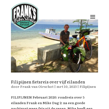
Filipijnen fietsreis over vijf eilanden
door
Frank van Oirschot
|
mrt 10, 2023
|
Filipijnen
FILIPIJNEN Februari 2020: rondreis over 5
eilanden Frank en Mike Dag 2: na een goede
nachtrust weer fris uit de veren. Mike heeft een